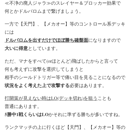
≪不浄の廃人ジャラ≫のスレイヤー＆ブロッカー効果で
何とかドルバロムまで繋げましょう。
一方で【天門】、【メカオー】等のコントロール系デッキ
には
ドルバロムを出すだけでほぼ勝ち確盤面
になりますので
大いに得意
としています。
ただ、マナをすべて(orほとんど)飛ばしたからと言って
何も考えずに攻撃を選択してしまうと
相手のシールドトリガー等で痛い目を見る
ことになるので
状況をよく考えた上で攻撃する
必要はあります。
打開策が見えない時はLO(デッキ切れ)を狙う
ことも
普通にあります。
5勝中1戦くらいはLO
かそれに準ずる勝ちが多いですね。
ランクマッチの上に行くほど【天門】、【メカオー】等の