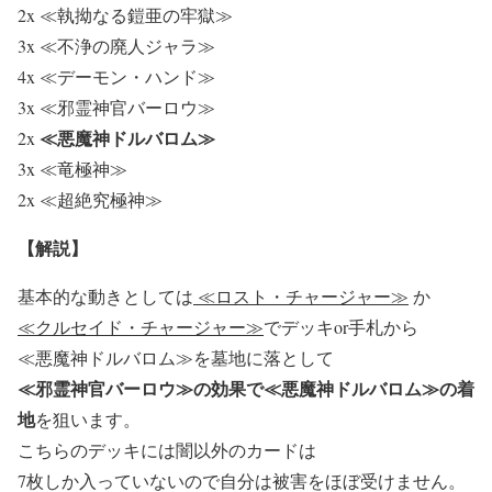
2x ≪執拗なる鎧亜の牢獄≫
3x ≪不浄の廃人ジャラ≫
4x ≪デーモン・ハンド≫
3x ≪邪霊神官バーロウ≫
≪悪魔神ドルバロム≫
2x
3x ≪竜極神≫
2x ≪超絶究極神≫
【解説】
基本的な動きとしては
≪ロスト・チャージャー≫
か
≪クルセイド・チャージャー≫
でデッキor手札から
≪悪魔神ドルバロム≫を墓地に落として
≪邪霊神官バーロウ≫の効果で≪悪魔神ドルバロム≫の着
地
を狙います。
こちらのデッキには闇以外のカードは
7枚しか入っていないので
自分は被害をほぼ受けません。