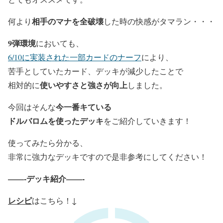
相手のマナを全破壊
何より
した時の快感がタマラン・・・
9弾環境
においても、
6/10に実装された一部カードのナーフ
により、
苦手としていたカード、デッキが減少したことで
使いやすさと強さが向上
相対的に
しました。
今一番キている
今回はそんな
ドルバロムを使ったデッキ
をご紹介していきます！
使ってみたら分かる、
非常に強力なデッキ
ですので是非参考にしてください！
——-デッキ紹介——-
レシピ
はこちら！↓