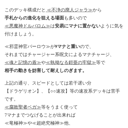
このデッキ構成だと
≪不浄の廃人ジャラ≫
から
手札からの進化を狙える場面
も多いので
安易にマナに置かない
≪悪魔神ドルバロム≫
は
ように気を
付けましょう。
9マナと重い
≪邪霊神官バーロウ≫が
ので、
それまではチャージャー系呪文によるマナチャージ、
≪魂と記憶の盾≫
や
≪執拗なる鎧亜の牢獄≫
等で
相手の動きを妨害して耐えしのぎます。
上記の通り、スピードとしては若干遅い分
【ドラゲリオン】、【○○速攻】等の
速攻系デッキは苦手
です。
≪腐敗聖者ベガ≫
等をうまく使って
7マナまでつなげることが出来れば
≪竜極神≫や≪超絶究極神≫他、