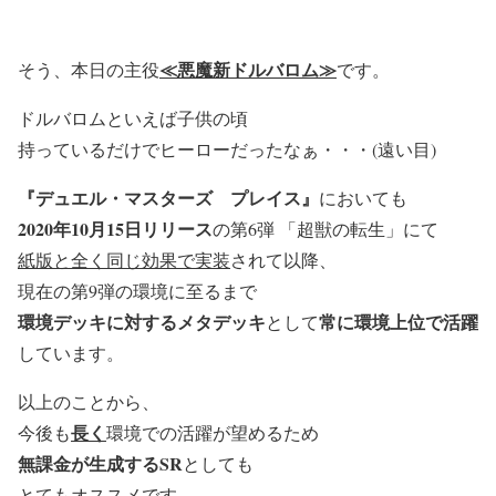
≪悪魔新ドルバロム≫
そう、本日の主役
です。
ドルバロムといえば子供の頃
持っているだけでヒーローだったなぁ・・・(遠い目)
『デュエル・マスターズ プレイス』
においても
2020年10月15日リリース
の第6弾 「超獣の転生」にて
紙版と全く同じ効果で実装
されて以降、
現在の第9弾の環境に至るまで
環境デッキに対するメタデッキ
常に環境上位で活躍
として
しています。
以上のことから、
長く
今後も
環境での活躍が望めるため
無課金が生成するSR
としても
とてもオススメです。