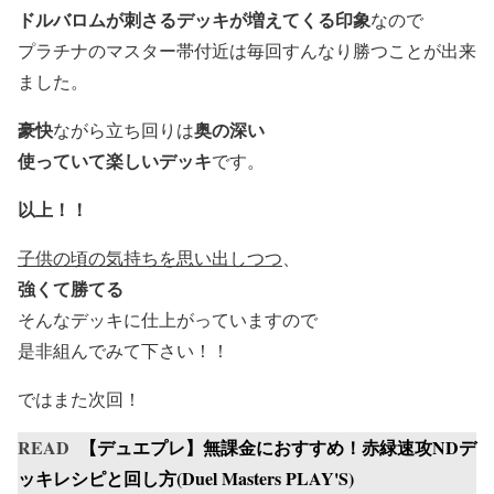
ドルバロムが刺さるデッキが増えてくる印象
なので
プラチナのマスター帯付近は毎回すんなり勝つことが出来
ました。
豪快
奥の深い
ながら立ち回りは
使っていて楽しいデッキ
です。
以上！！
子供の頃の気持ちを思い出しつつ
、
強くて勝てる
そんなデッキに仕上がっていますので
是非組んでみて下さい！！
ではまた次回！
READ
【デュエプレ】無課金におすすめ！赤緑速攻NDデ
ッキレシピと回し方(Duel Masters PLAY'S)