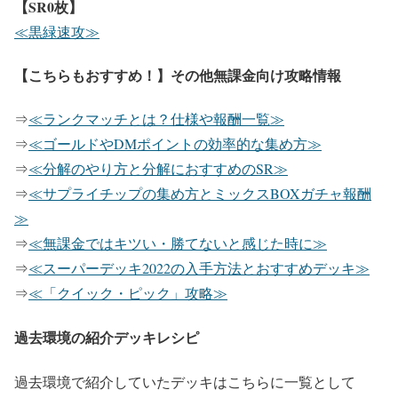
【SR0枚】
≪黒緑速攻≫
【こちらもおすすめ！】その他無課金向け攻略情報
⇒
≪ランクマッチとは？仕様や報酬一覧≫
⇒
≪ゴールドやDMポイントの効率的な集め方≫
⇒
≪分解のやり方と分解におすすめのSR≫
⇒
≪サプライチップの集め方とミックスBOXガチャ報酬
≫
⇒
≪無課金ではキツい・勝てないと感じた時に≫
⇒
≪スーパーデッキ2022の入手方法とおすすめデッキ≫
⇒
≪「クイック・ピック」攻略≫
過去環境の紹介デッキレシピ
過去環境で紹介していたデッキはこちらに一覧として