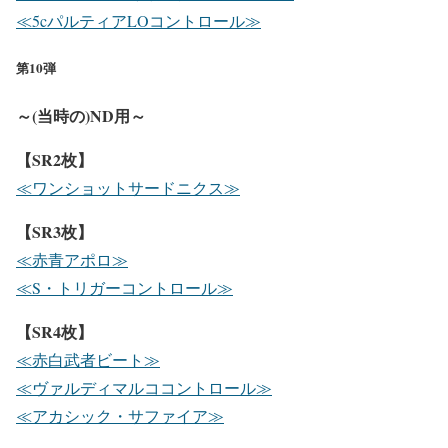
≪5cパルティアLOコントロール≫
第10弾
～(当時の)ND用～
【SR2枚】
≪ワンショットサードニクス≫
【SR3枚】
≪赤青アポロ≫
≪S・トリガーコントロール≫
【SR4枚】
≪赤白武者ビート≫
≪ヴァルディマルココントロール≫
≪アカシック・サファイア≫