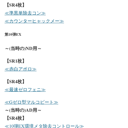
【SR4枚】
≪準黒単除去コン≫
≪カウンターヒャックメー≫
第10弾EX
～(当時の)ND用～
【SR1枚】
≪赤白アポロ≫
【SR4枚】
≪最速ゼロフェニ≫
≪Gゼロ型マルコビート≫
～(当時の)AD用～
【SR4枚】
≪10弾EX環境メタ除去コントロール≫