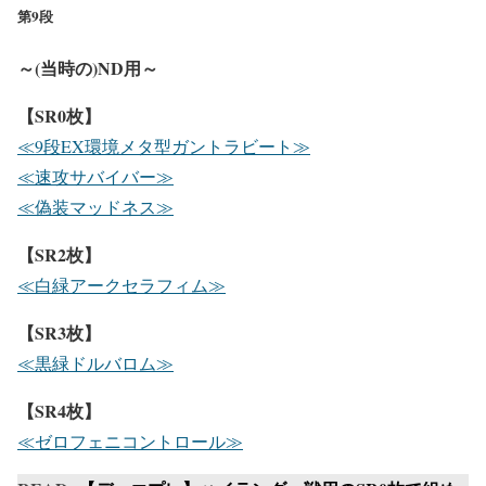
第9段
～(当時の)ND用～
【SR0枚】
≪9段EX環境メタ型ガントラビート≫
≪速攻サバイバー≫
≪偽装マッドネス≫
【SR2枚】
≪白緑アークセラフィム≫
【SR3枚】
≪黒緑ドルバロム≫
【SR4枚】
≪ゼロフェニコントロール≫