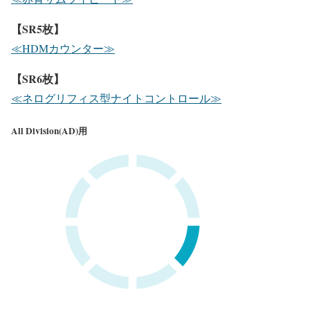
【SR5枚】
≪HDMカウンター≫
【SR6枚】
≪ネログリフィス型
ナイトコントロール≫
All Division(AD)用