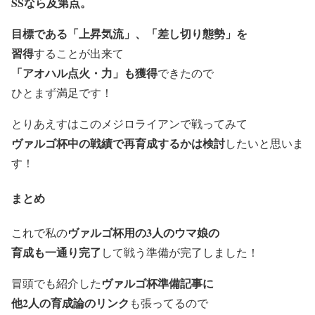
SSなら及第点。
目標である「上昇気流」、「差し切り態勢」を
習得
することが出来て
「アオハル点火・力」も獲得
できたので
ひとまず満足です！
とりあえすはこのメジロライアンで戦ってみて
ヴァルゴ杯中の戦績で再育成するかは検討
したいと思いま
す！
まとめ
ヴァルゴ杯用の3人のウマ娘の
これで私の
育成も一通り完了
して戦う準備が完了しました！
ヴァルゴ杯準備記事に
冒頭でも紹介した
他2人の育成論のリンク
も張ってるので