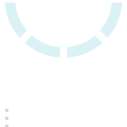
☆
☆
☆