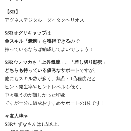
【SR】
アグネスデジタル、ダイタクヘリオス
SSRオグリキャップ
は
金スキル「豪脚」を獲得できる
ので
持っているならば編成してよいでしょう！
SSRウォッカ
「上昇気流」、「差し切り態勢」
も
どちらも持っている優秀なサポート
ですが、
他にもスキル数が多く、無凸～1凸程度だと
ヒント発生率やヒントレベルも低く、
中々狙うのが難しかった印象。
ですが十分に編成おすすめサポートの1枚です！
≪友人枠≫
SSRたずなさんは1凸以上、