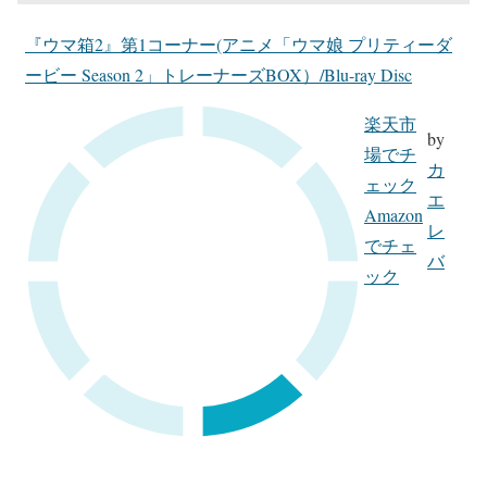
『ウマ箱2』第1コーナー(アニメ「ウマ娘 プリティーダ
ービー Season 2」トレーナーズBOX）/Blu-ray Disc
楽天市
by
場でチ
カ
ェック
エ
Amazon
レ
でチェ
バ
ック