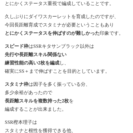
とにかくステータス重視で編成していることです。
久しぶりにダイワスカーレットを育成したのですが、
今回長距離育成でスタミナが必要ということもあり
とにかくステータスを伸ばすのが難しかった
印象です。
スピード枠
はSSRキタサンブラック以外は
先行や長距離スキル関係ない
練習性能の高い2枚
を編成
し、
確実にSS＋まで伸ばすことを目的としています。
スタミナ枠
は因子を多く振っている分、
多少余裕があったので
長距離スキルを複数持った2枚
を
編成することが出来ました。
SSR樫本理子は
スタミナと根性を獲得できる他、