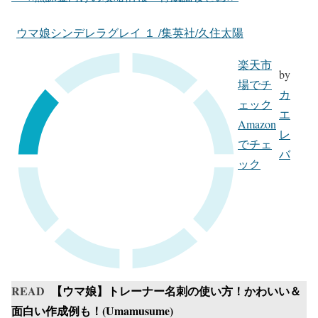
ウマ娘シンデレラグレイ １ /集英社/久住太陽
楽天市
by
場でチ
カ
ェック
エ
Amazon
レ
でチェ
バ
ック
READ
【ウマ娘】トレーナー名刺の使い方！かわいい＆
面白い作成例も！(Umamusume)