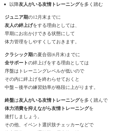
友人がいる友情トレーニング
以降
を多く踏む
ジュニア期
の12月末までに
友人の絆上げ
をする理由としては、
早期にお出かけできる状態にして
体力管理をしやすくしておきます。
クラシック期
の夏合宿(6月末)までに
全サポート
の絆上げをする理由としては
序盤はトレーニングレベルが低いので
その内に絆上げを終わらせておくと
中盤～後半の練習効率が格段に上がります。
終盤
友人がいる友情トレーニング
は
を多く踏んで
体力消費を抑えながら友情トレーニング
を
連打しましょう。
その他、イベント選択肢チェッカーなどで