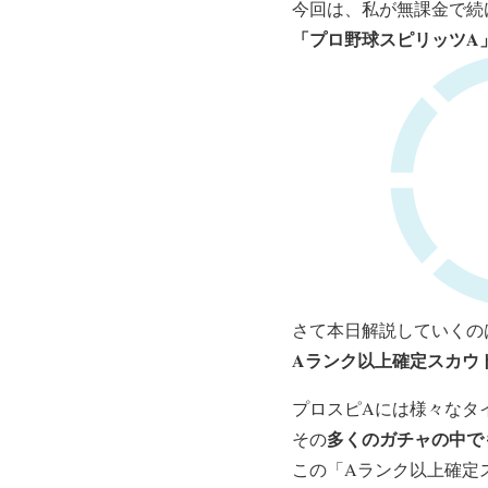
今回は、私が無課金で続
「プロ野球スピリッツA
さて本日解説していくの
Aランク以上確定スカウ
プロスピAには様々なタ
多くのガチャの中で
その
この「Aランク以上確定