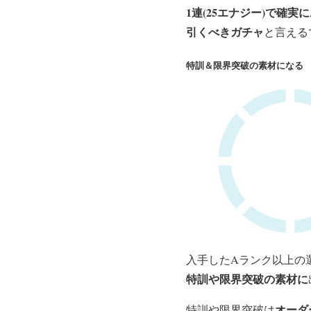
1連(25エナジー)で確実
引くべきガチャ
と言える
特訓＆限界突破の素材になる
入手したAランク以上の
特訓や限界突破の素材に
オーダ
特訓や限界突破は