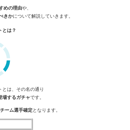
すめの理由
や、
べきか
について解説していきます。
トとは？
トとは、その名の通り
登場するガチャ
です。
チーム選手確定
となります。