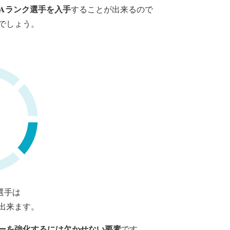
にAランク選手を入手
することが出来るので
でしょう。
選手は
出来ます。
ーを強化するには欠かせない要素
です。