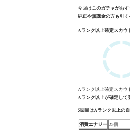
このガチャがおす
今回は
純正や無課金の方も引く
Aランク以上確定スカウ
Aランク以上確定スカウ
Aランク以上が確定して
5回目
Aランク以上の
自
は
消費エナジー
25個