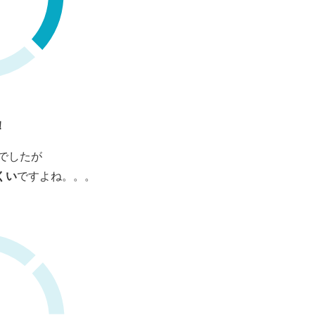
！
でしたが
くい
ですよね。。。