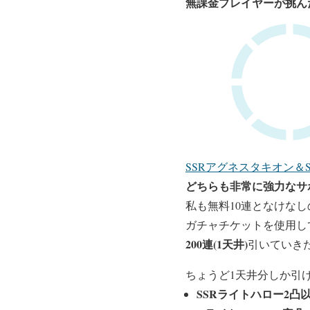
無課金プレイヤーが挑ん
SSRアグネスタキオン＆
どちらも非常に強力なサ
私も無料10連となけな
ガチャチケットを使用し
200連(1天井)
引いていき
ちょうど1天井分しか引
SSRライトハロー2凸