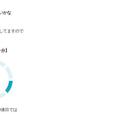
いかな
してますので
ャ分】
0連目では