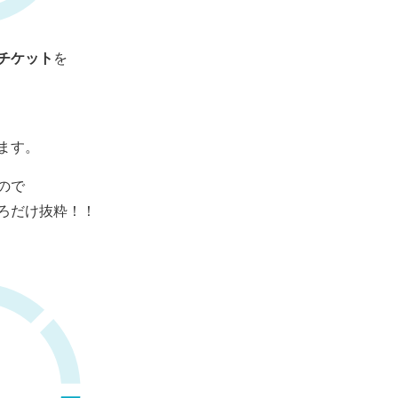
チケット
を
ます。
ので
ろだけ抜粋！！