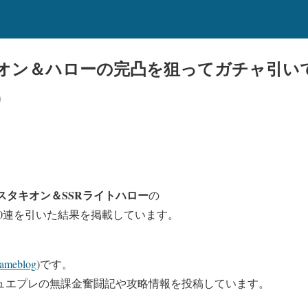
オン＆ハローの完凸を狙ってガチャ引い
)
ネスタキオン＆SSRライトハロー
の
0連
を引いた結果を掲載しています。
ameblog
)です。
ュエプレの無課金奮闘記や攻略情報を投稿しています。