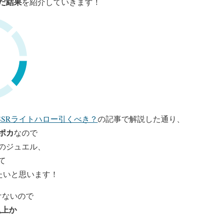
だ結果
を紹介していきます！
SSRライトハロー引くべき？
の記事で解説した通り、
ポカ
なので
しのジュエル、
て
たいと思います！
けないので
以上か