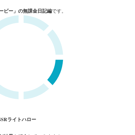
ービー」の無課金日記編
です。
SSRライトハロー