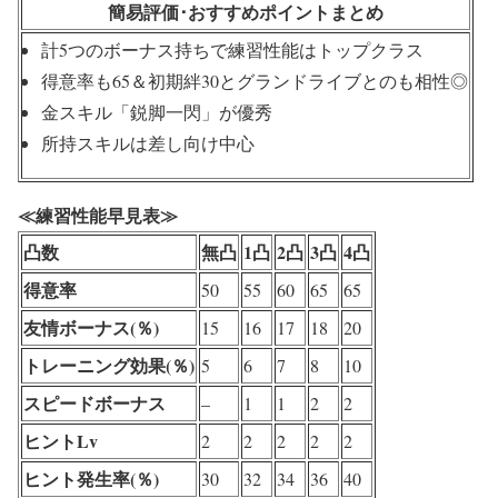
簡易評価･おすすめポイントまとめ
計5つのボーナス持ちで
練習性能はトップクラス
得意率も65＆初期絆30とグランドライブとのも相性◎
金スキル「鋭脚一閃」が優秀
所持スキルは差し向け中心
≪練習性能早見表≫
凸数
無凸
1凸
2凸
3凸
4凸
得意率
50
55
60
65
65
友情ボーナス(％)
15
16
17
18
20
トレーニング効果(％)
5
6
7
8
10
スピードボーナス
–
1
1
2
2
ヒントLv
2
2
2
2
2
ヒント発生率(％)
30
32
34
36
40