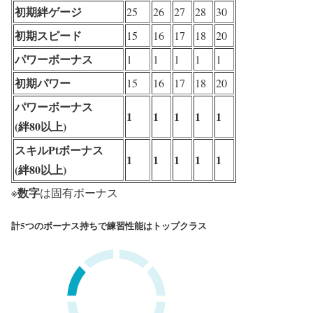
初期絆ゲージ
25
26
27
28
30
初期スピード
15
16
17
18
20
パワーボーナス
1
1
1
1
1
初期パワー
15
16
17
18
20
パワーボーナス
1
1
1
1
1
(絆80以上)
スキルPtボーナス
1
1
1
1
1
(絆80以上)
数字
※
は固有ボーナス
計5つのボーナス持ちで練習性能はトップクラス