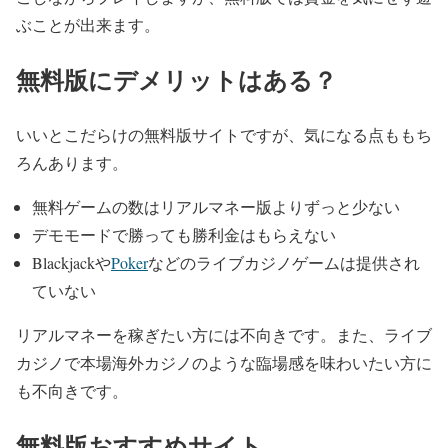
ぶことが出来ます。
無料版にデメリットはある？
いいとこだらけの無料版サイトですが、気になる点ももち
ろんあります。
無料ゲームの数はリアルマネー版よりずっと少ない
デモモードで勝っても勝利金はもらえない
Blackjackや
Poker
などの
ライブカジノゲームは提供され
ていない
リアルマネーを稼ぎたい方には不向きです。また、ライブ
カジノで本場海外カジノのような臨場感を味わいたい方に
も不向きです。
無料版おすすめサイト