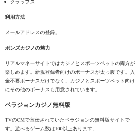
クラップス
利用方法
メールアドレスの登録。
ボンズカジノの魅力
リアルマネーサイトではカジノとスポーツベットの両方が
楽しめます。新規登録者向けのボーナスが太っ腹です。入
金不要ボーナスだけでなく、カジノとスポーツベット向け
にその他のボーナスも用意されています。
ベラジョンカジノ無料版
TVのCMで宣伝されていたベラジョンの無料版サイトで
す。遊べるゲーム数は100以上あります。