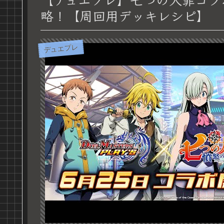
略！【周回用デッキレシピ】
デュエプレ