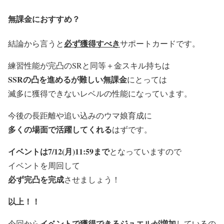
無課金におすすめ？
必ず獲得すべき
結論から言うと
サポートカードです。
練習性能が完凸のSRと同等＋金スキル持ちは
SSRの凸を進めるが難しい無課金
にとっては
滅多に獲得できないレベルの性能になっています。
今後の長距離や追い込みのウマ娘育成に
多くの場面で活躍してくれる
はずです。
イベントは7/12(月)11:59まで
となっていますので
イベントを周回して
必ず完凸を完成
させましょう！
以上！！
イベントで獲得できるジュエルが増加
今回から
しているの