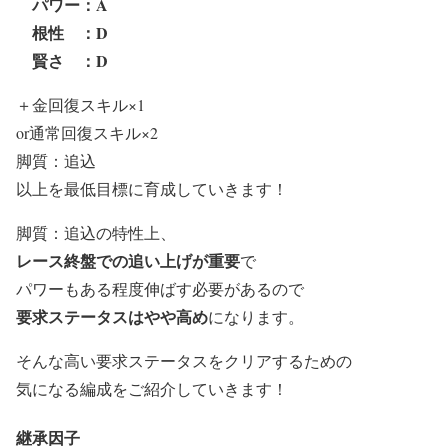
パワー：A
根性 ：D
賢さ ：D
＋金回復スキル×1
or通常回復スキル×2
脚質：追込
以上を
最低目標に育成
していきます！
脚質：追込の特性上、
レース終盤での追い上げが重要
で
パワーもある程度伸ばす必要があるので
要求ステータスはやや高め
になります。
そんな高い要求ステータスをクリアするための
気になる編成をご紹介していきます！
継承因子