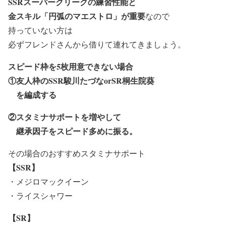
SSRスーパークリークの練習性能と
金スキル「円弧のマエストロ」が重要
なので
持っていない方は
必ずフレンドさんから借りて
連れてきましょう。
スピード枠を5枚用意できない場合
①
友人枠のSSR駿川たづなorSR桐生院葵
を編成する
②
スタミナサポートを増やして
継承因子をスピード多めに振る。
その場合のおすすめスタミナサポート
【SSR】
・メジロマックイーン
・ライスシャワー
【SR】