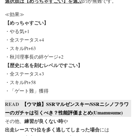
選択肢は【めっちゃすごい】を選ぶ
のが無難です。
≪効果≫
【めっちゃすごい】
・やる気+1
・全ステータス+4
・スキルPt+63
・秋川理事長の絆ゲージ+2
【歴史に名を刻むレベルですごい】
・全ステータス+3
・スキルPt+58
・「ゲート難」獲得
READ
【ウマ娘】SSRマルゼンスキー/SSRニシノフラワ
ーのガチャは引くべき？性能評価まとめ(Umamusume)
練習が良くない時
その他、
や
出走レースで1位を多く逃してしまった場合
には