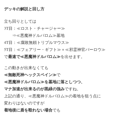
デッキの解説と回し方
立ち回りとしては
3T目：≪ロスト・チャージャー≫
⇒≪悪魔神ドルバロム≫墓地
4T目：≪腐敗無頼トリプルマウス≫
5T目：≪フェアリー・ギフト≫＋≪邪霊神官バーロウ≫
最速で≪悪魔神ドルバロム≫
で
を出せます。
この動きが出来なくても
≪無敵死神ヘックスペイン≫
で
≪悪魔神ドルバロム≫を墓地に落としつつ、
マナ加速が出来るのが黒緑の強み
ですね。
上記の通り、≪悪魔神ドルバロム≫の着地を狙う点に
変わりはないのですが
着地後に盾を殴れない場合
でも