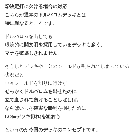
②決定打に欠ける場合の対応
通常のドルバロムデッキとは
こちらが
特に異なる
ところです。
ドルバロムを出しても
闇文明を採用しているデッキも多く、
環境的に
マナを破壊しきれません。
そうしたデッキや自分のシールドが割られてしまっている
状況だと
中々シールドを割りに行けず
せっかく
ドルバロムを出せたのに
立て直されて負ける
ことしばしば。
確実な勝利
ならばいっそ
を掴むために
LO(=デッキ切れ)を狙おう！
今回のデッキのコンセプト
というのが
です。