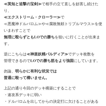
≪英知と追撃の宝剣≫
で相手の立て直しを妨害
し続けた
り、
≪エクストリーム・クローラー≫
で
≪悪魔神ドルバロム≫や≪腐敗無頼トリプルマウス≫を使
いまわす
ことで
無理に殴らずともLOでの勝ち
を狙いに行くことが出来ま
す。
≪神楽妖精パルディア≫
逆にこちらは
でデッキ枚数を
LOでの勝ち筋をより強固
管理できる
ので
にしています。
明らかに有利な状況では
勿論、
普通に殴って構いません。
上記の通り今回のデッキ構築にすることで
・
速攻系デッキに弱い
・
ドルバロムを出してからの決定打に欠けることがある