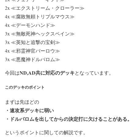
2x ≪エクストリーム・クローラー≫
4x ≪腐敗無頼トリプルマウス≫
4x ≪デーモンハンド≫
3x ≪無敵死神ヘックスペイン≫
3x ≪英知と追撃の宝剣≫
4x ≪邪霊神官バーロウ≫
3x ≪悪魔神ドルバロム≫
ND,AD共に対応のデッキ
今回は
となっています。
このデッキのポイント
まずは先ほどの
・
速攻系デッキに弱い
・
ドルバロムを出してからの決定打に欠けることがある。
というポイントに関しての解説です。