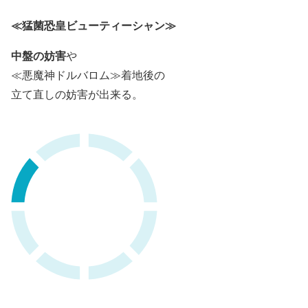
≪猛菌恐皇ビューティーシャン≫
中盤の妨害
や
≪悪魔神ドルバロム≫着地後の
立て直しの妨害が出来る。