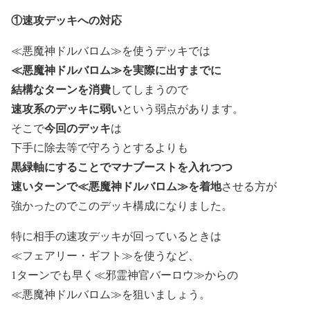
①速攻デッキへの対応
≪悪魔神ドルバロム≫を使うデッキでは
≪悪魔神ドルバロム≫を実際に出すまでに
結構なターンを消費
してしまうので
速攻系のデッキに弱い
という弱点があります。
今回のデッキ
そこで
は
下手に除去等で守ろうとするよりも
黒緑軸にすることでマナブースト
を入れつつ
速いターンで≪悪魔神ドルバロム≫を着地
させる方が
強かったのでこのデッキ構成になりました。
特に相手の速攻デッキが回っているときは
≪フェアリー・ギフト≫を使うなど、
1ターンでも早く≪邪霊神官バーロウ≫からの
≪悪魔神ドルバロム≫を狙いましょう。