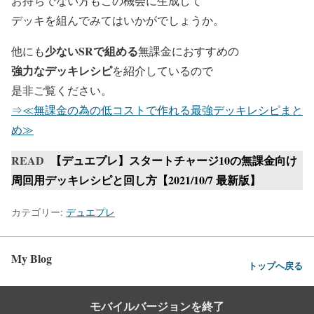
お持ちでない方もこの機会に生成して
デッキを組んでみてはいかがでしょうか。
少ないSRで組める
他にも
無課金におすすめの
強力なデッキレシピ
を紹介しているので
是非ご覧ください。
⇒≪無課金の為の低コストで作れる最強デッキレシピまと
め≫
READ
【デュエプレ】スタートチャージ10の無課金向け
周回用デッキレシピと回し方【2021/10/7 最新版】
カテゴリー:
デュエプレ
My Blog
トップへ戻る
モバイルバージョンを終了