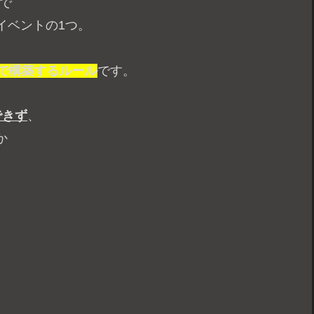
で
イベントの1つ。
で構築するルール
です。
できず
、
か