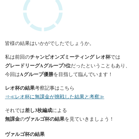
皆様の結果はいかがでしたでしょうか。
チャンピオンズミーティング レオ杯
私は前回の
では
グレードリーグAグループ3位
だったということもあり、
Aグループ優勝
今回は
を目指して臨んでいます！
レオ杯の結果
考察記事はこちら
⇒≪レオ杯に無課金が挑戦した結果と考察≫
差し3枚編成
それでは
による
無課金
ヴ
ァルゴ杯の結果
の
を見ていきましょう！
ヴァルゴ杯の結果