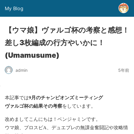
My Blog
【ウマ娘】ヴァルゴ杯の考察と感想！
差し3枚編成の行方やいかに！
(Umamusume)
admin
5年前
9月のチャンピオンズミーティング
本記事では
ヴァルゴ杯の結果その考察
をしています。
改めましてこんにちは！ベンジャミンです。
ウマ娘、プロスピA、デュエプレの無課金奮闘記や攻略情