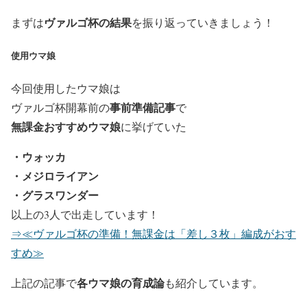
ヴァルゴ杯の結果
まずは
を振り返っていきましょう！
使用ウマ娘
今回使用したウマ娘は
事前準備記事
ヴァルゴ杯開幕前の
で
無課金おすすめウマ娘
に挙げていた
・ウォッカ
・メジロライアン
・グラスワンダー
以上の3人で出走しています！
⇒≪ヴァルゴ杯の準備！無課金は「差し３枚」編成がおす
すめ≫
各ウマ娘の育成論
上記の記事で
も紹介しています。