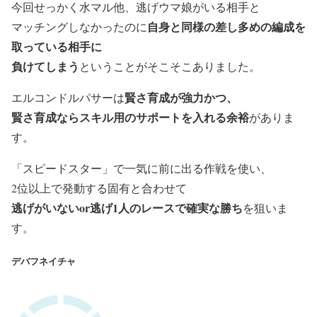
今回せっかく水マル他、逃げウマ娘がいる相手と
自身と同様の差し多めの編成を
マッチングしなかったのに
取っている相手に
負けてしまう
ということがそこそこありました。
賢さ育成が強力かつ、
エルコンドルパサーは
賢さ育成ならスキル用のサポートを入れる余裕
がありま
す。
「スピードスター」で一気に前に出る作戦を使い、
2位以上で発動する固有と合わせて
逃げがいないor逃げ1人のレースで確実な勝ち
を狙いま
す。
デバフネイチャ