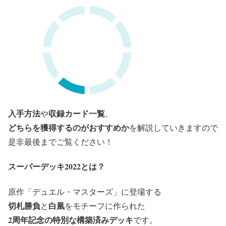
入手方法
収録カード一覧
や
、
どちらを獲得するのがおすすめか
を解説していきますので
是非最後までご覧ください！
スーパーデッキ2022とは？
原作「デュエル・マスターズ」に登
場する
切札勝負
白凰
と
をモチーフに作られた
2周年
記念の特別な構築済みデッキ
です。