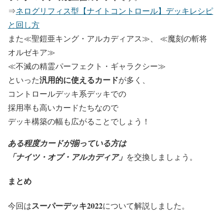
⇒
ネログリフィス型【ナイトコントロール】デッキレシピ
と回し方
また
≪聖鎧亜キング・アルカディアス≫
、
≪魔刻の斬将
オルゼキア≫
≪不滅の精霊パーフェクト・ギャラクシー≫
汎用的に使えるカード
といった
が多く、
コントロールデッキ系デッキでの
採用率も高いカードたちなので
デッキ構築の幅も広がることでしょう！
ある程度カードが揃っている方は
「ナイツ・オブ・アルカディア」
を交換しましょう。
まとめ
スーパーデッキ2022
今回は
について解説しました。