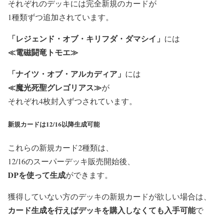
それぞれのデッキには
完全新規のカ
ードが
1種類ずつ追加されています。
「レジェンド・オブ・キリフダ・ダマシイ」
には
≪
電磁闘竜トモエ≫
「ナイツ・オブ・アルカディア」
には
≪
魔光死聖グレゴリアス≫
が
それぞれ4枚封入ずつされています。
新規カードは12/16以降生成可能
これらの
新規カード2種類は、
12/16のスーパーデッキ販売開始後、
DPを使って生成
ができます。
獲得していない方のデッキの
新規カードが欲しい場合は、
カー
ド生成を行えばデッキを購入しなくても入手可能
で