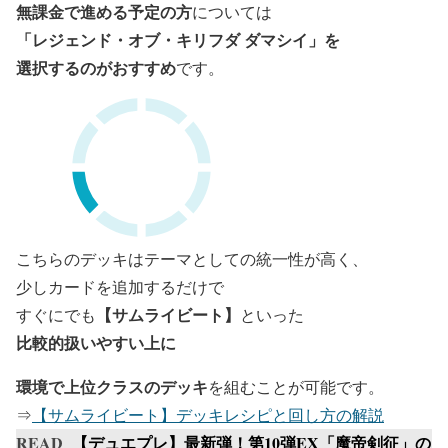
無課金で進める予定の方
については
「レジェンド・オブ・キリフダ ダマシイ」を
選択するのがおすすめ
です。
こちらのデッキはテーマとしての統一性が高く、
少しカードを追加するだけで
【サムライビート】
すぐにでも
といった
比較的扱いやすい上に
環境で上位クラスのデッキ
を
組むことが可能です
。
⇒
【サムライビート】デッキレシピと回し方の解説
READ
【デュエプレ】最新弾！第10弾EX「魔帝剣征」の