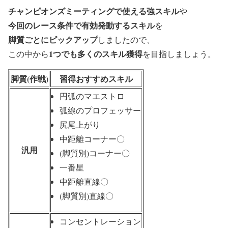
チャンピオンズミーティングで使える強スキル
や
今回のレース条件で有効発動するスキル
を
脚質ごとにピックアップ
しましたので、
1つでも多くのスキル獲得
この中から
を目指しましょう。
脚質(作戦)
習得おすすめスキル
円弧のマエストロ
弧線のプロフェッサー
尻尾上がり
中距離コーナー〇
汎用
(脚質別)コーナー〇
一番星
中距離直線〇
(脚質別)直線〇
コンセントレーション