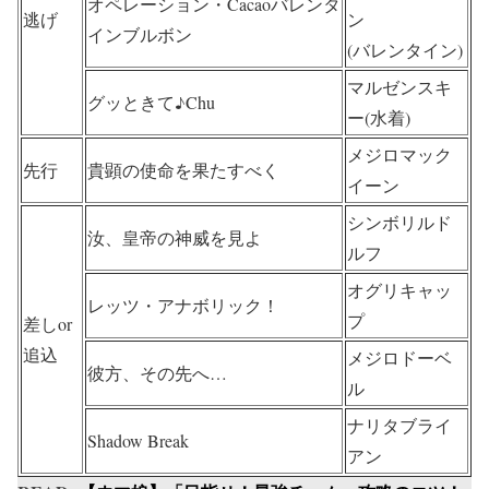
オペレーション・Cacaoバレンタ
逃げ
ン
インブルボン
(バレンタイン)
マルゼンスキ
グッときて♪Chu
ー(水着)
メジロマック
先行
貴顕の使命を果たすべく
イーン
シンボリルド
汝、皇帝の神威を見よ
ルフ
オグリキャッ
レッツ・アナボリック！
プ
差しor
追込
メジロドーベ
彼方、その先へ…
ル
ナリタブライ
Shadow Break
アン