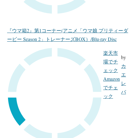
『ウマ箱2』第1コーナー(アニメ「ウマ娘 プリティーダ
ービー Season 2」トレーナーズBOX）/Blu-ray Disc
楽天市
by
場でチ
カ
ェック
エ
Amazon
レ
でチェ
バ
ック