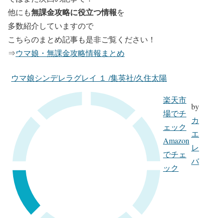
無課金攻略に役立つ情報
他にも
を
多数紹介していますので
こちらのまとめ記事も是非ご覧ください！
⇒
ウマ娘・無課金攻略情報まとめ
ウマ娘シンデレラグレイ １ /集英社/久住太陽
楽天市
by
場でチ
カ
ェック
エ
Amazon
レ
でチェ
バ
ック