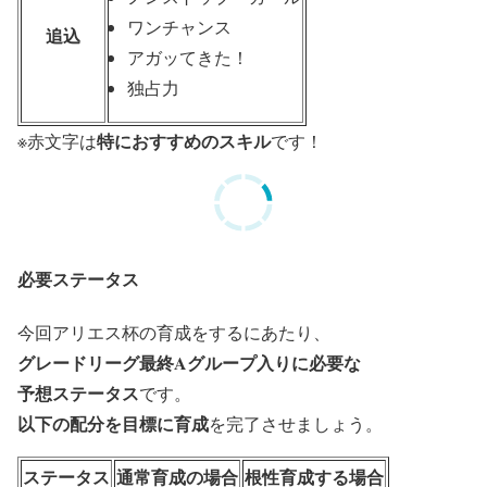
ワンチャンス
追込
アガッてきた！
独占力
特におすすめのスキル
※
赤文字
は
です！
必要ステータス
今回アリエス杯の育成をするにあたり、
グレードリーグ最終Aグループ入りに必要な
予想ステータス
です。
以下の配分を目標に育成
を完了させましょう。
ステータス
通常育成の場合
根性育成する場合