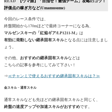
READ
【ウマ娘】「目指せ！最強チーム」攻略のコツ！
評価点の稼ぎ方など(Umamusume)
今回のレース条件では、
終盤開始から170mほどで最終コーナーになる為、
マルゼンスキーの「紅焔ギア/LP1211-M」
は
有効に発動しない
継承固有スキル
となる点には注意しまし
ょう。
おすすめの継承固有スキル
その他、
などは
こちらの記事を参考にしてみて下さい！
⇒
≪チャンミで使えるおすすめ継承固有スキルは？≫
金スキル・通常スキル
通常スキルなども先ほどの継承固有スキルと同じく、
終盤の速度アップや加速スキルがおすすめ
です。