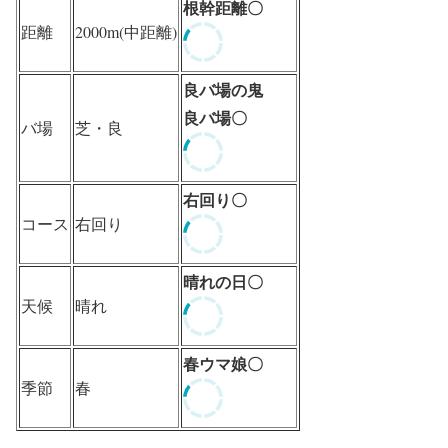
根幹距離〇
距離
2000m(中距離)
良バ場の鬼
良バ場〇
バ場
芝・良
右回り〇
コース
右回り
晴れの日〇
天候
晴れ
春ウマ娘〇
季節
春