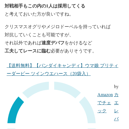
対戦相手もこの内の1人は採用してくる
と考えておいた方が良いですね。
クリスマスオグリやメジロドーベルを持っていれば
対抗していくことも可能ですが、
速度デバフ
それ以外であれば
をかけるなど
工夫してレースに臨む
必要がありそうです。
【送料無料】【バンダイキャンディ】ウマ娘 プリティ
ーダービー ツインウエハース（20袋入）
by
Amazon
カ
でチェ
エ
ック
レ
バ