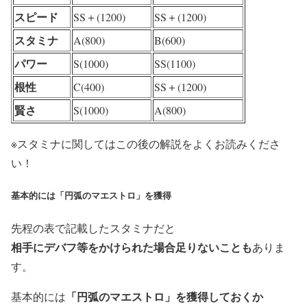
スピード
SS＋(
1200
)
SS＋(
1200
)
スタミナ
A(800)
B(600)
パワー
S(1000)
SS(1100)
根性
C(400)
SS＋(
1200
)
賢さ
S(1000)
A(800)
※スタミナに関してはこの後の解説をよくお読みくださ
い！
基本的には「円弧のマエストロ」を獲得
先程の表で記載したスタミナだと
相手にデバフ等をかけられた場合足りないことも
ありま
す。
「円弧のマエストロ」を獲得しておくか
基本的には