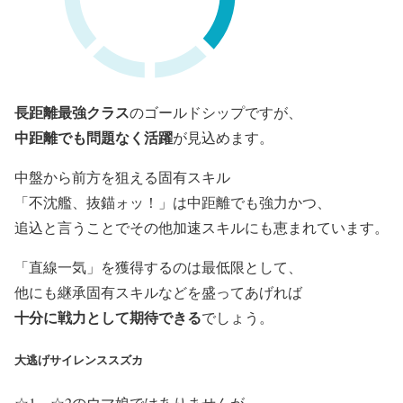
長距離最強クラス
のゴールドシップですが、
中距離でも問題なく活躍
が見込めます。
中盤から前方を狙える固有スキル
「
不沈艦、抜錨ォッ！
」は中距離でも強力かつ、
追込と言うことでその他加速スキルにも恵まれています。
「直線一気」を獲得するのは最低限として、
他にも継承固有スキルなどを盛ってあげれば
十分に戦力として期待できる
でしょう。
大逃げサイレンススズカ
☆1～☆2のウマ娘ではありませんが