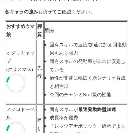
各キャラの強み
も併せてご確認ください。
おすすめウマ
脚
強み
娘
質
固有スキルで
速度/加速に加え回復効
オグリキャッ
果もあり強力
プ
固有スキルの発動率が非常に安定し
先
(クリスマス)
ている
行
適性が非常に幅広く新シナリオ育成
と相性◎
今回のチャンミNo.1級の性能
最速発動終盤加速
メジロドーベ
固有スキルが
ル
成長率が優秀
差
「レッツアナボリック」継承でより
し