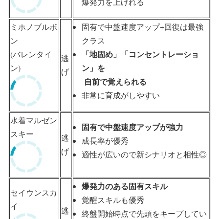
爆発力を上げれる
ミホノブルボ
固有で中盤速度アップ+回復は最強
ン
クラス
「地固め」「コンセントレーショ
(バレンタイ
逃
ン」を
ン)
げ
自前で覚えられる
非常に育成がしやすい
水着マルゼン
固有で中盤速度アップが強力
スキー
逃
成長率が優秀
げ
適性が広いので新シナリオと相性◎
爆発力のある固有スキル
セイウンスカ
覚醒スキルも優秀
イ
逃
終盤開始時点で先頭をキープしてい