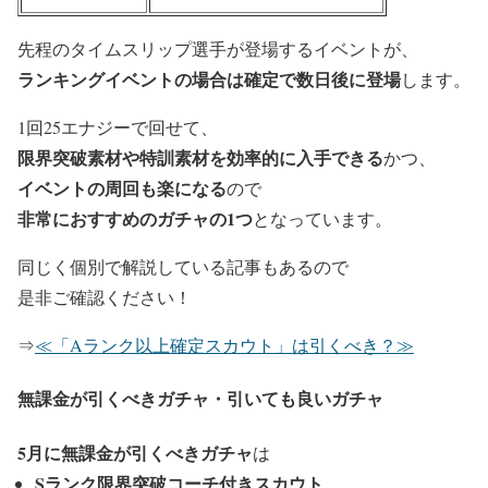
先程のタイムスリップ選手が登場するイベントが、
ランキングイベントの場合は確定で数日後に登場
します。
1回25エナジーで回せて、
限界突破素材や特訓素材を効率的に入手できる
かつ、
イベントの周回も楽になる
ので
非常におすすめのガチャの1つ
となっています。
同じく個別で解説している記事もあるので
是非ご確認ください！
⇒
≪「Aランク以上確定スカウト」は引くべき？≫
無課金が引くべきガチャ・引いても良いガチャ
5
月に無課
金が引くべきガチャ
は
Sランク限界突破コーチ付きスカウト