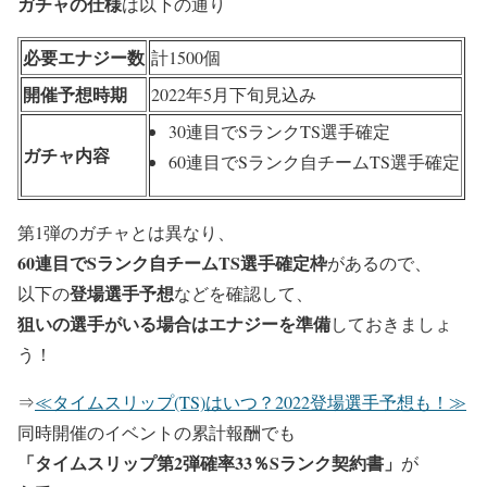
ガチャの仕様
は以下の通り
必要エナジー数
計1500個
開催予想時期
2022年5月下旬見込み
30連目でSランクTS選手確定
ガチャ内容
60連目でSランク自チームTS選手確定
第1弾のガチャとは異なり、
60連目でSランク自チームTS選手確定枠
があるので、
登場選手予想
以下の
などを確認して、
狙いの選手がいる場合はエナジーを準備
しておきましょ
う！
⇒
≪タイムスリップ(TS)はいつ？2022登場選手予想も！≫
同時開催のイベントの累計報酬でも
「タイムスリップ第2弾確率33％Sランク契約書」
が