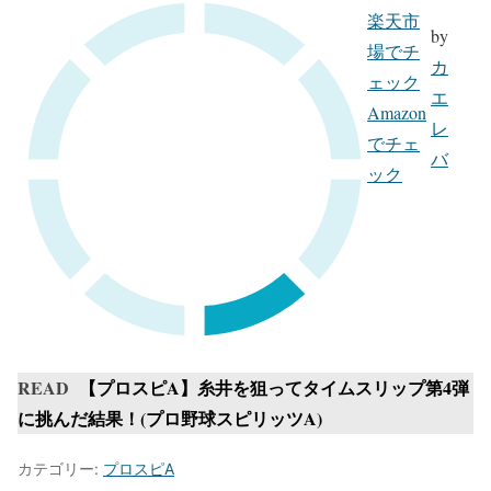
楽天市
by
場でチ
カ
ェック
エ
Amazon
レ
でチェ
バ
ック
READ
【プロスピA】糸井を狙ってタイムスリップ第4弾
に挑んだ結果！(プロ野球スピリッツA)
カテゴリー:
プロスピA