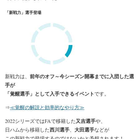
「新戦力」選手登場
前年のオフ～今シーズン開幕までに入団した選
新戦力は、
手が
「覚醒選手」として入手できるイベント
です。
⇒
≪覚醒の解説と効率的なやり方≫
又吉選手
2022シリーズではFAで移籍した
や、
西川選手
大田選手
日ハムから移籍した
、
などが
この新戦力で登場するのではないかと予想されます！