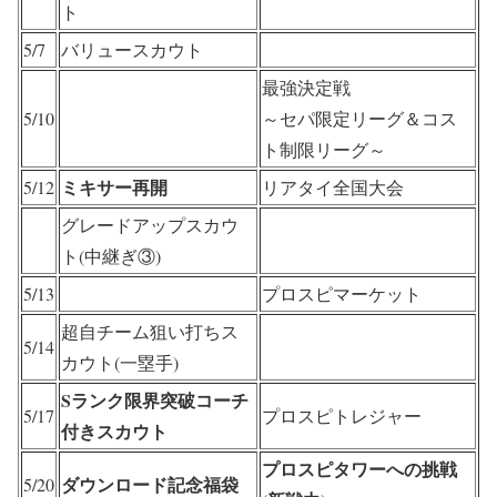
ト
5/7
バリュースカウト
最強決定戦
5/10
～セパ限定リーグ＆コス
ト制限リーグ～
ミキサー再開
5/12
リアタイ全国大会
グレードアップスカウ
ト(中継ぎ③)
5/13
プロスピマーケット
超自チーム狙い打ちス
5/14
カウト(一塁手)
Sランク限界突破コーチ
5/17
プロスピトレジャー
付きスカウト
プロスピタワーへの挑戦
ダウンロード記念福袋
5/20