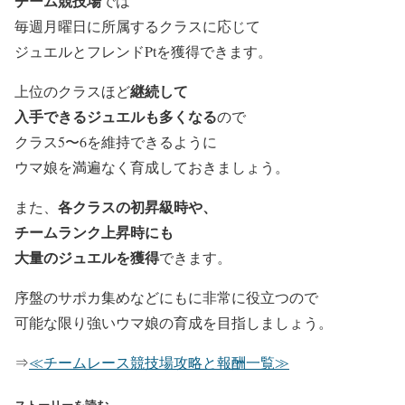
チーム競技場
では
毎週月曜日に
所属するクラスに応じて
ジュエルとフレンドPtを獲得できます。
継続して
上位のクラスほど
入手できるジュエルも多くなる
ので
クラス5〜6を維持できるように
ウマ娘を満遍なく育成しておきましょう。
各クラスの初昇級時や、
また、
チームランク上昇時にも
大量の
ジュエルを獲得
できます。
序盤のサポカ集めなどにもに非常に役立つので
可能な限り強いウマ娘の育成を目指しましょう。
⇒
≪チームレース競技場攻略と報酬一覧≫
ストーリーを読む