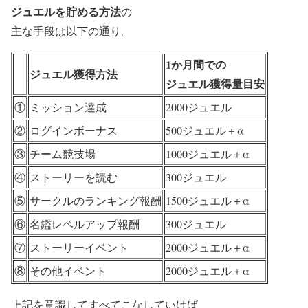
ジュエルを貯める方法
の
主な手段は以下の通り。
1か月間での
ジュエル獲得方法
ジュエル獲得量目安
①
ミッション達成
2000ジュエル
②
ログインボーナス
500ジュエル＋α
③
チーム競技場
1000ジュエル＋α
④
ストーリーを読む
300ジュエル
⑤
サークルのランキング報酬
1500ジュエル＋α
⑥
名鑑レベルアップ報酬
300ジュエル
⑦
ストーリーイベント
2000ジュエル＋α
⑧
その他イベント
2000ジュエル＋α
上記を意識してすべてこなしていけば