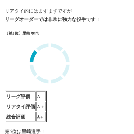
リアタイ的にはまずまずですが
リーグオーダーでは非常に強力な投手
です！
〔第5位〕里崎 智也
リーグ評価
A
リアタイ評価
A＋
総合評価
A+
里崎
第5位は
選手！