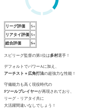
リーグ評価
S+
リアタイ評価
S+
総合評価
S+
多村
スピリーグ監督の第1位は
選手！
デフォルトでパワーAに加え、
アーチスト＋広角打法
の超強力な性能！
守備能力も高く現役時代の
5ツールプレイヤー
が再現されており、
リーグ・リアタイ共に
大活躍間違いなしでしょう！