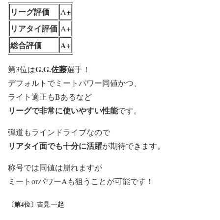
リーグ評価
A+
リアタイ評価
A+
総合評価
A+
G.G.佐藤
第3位は
選手！
デフォルトでミートパワー同値かつ、
ライト適正もBあるなど
リーグで非常に使いやすい性能
です。
弾道もラインドライブなので
リアタイ面でも十分に活躍
が期待できます。
称号では同値は崩れますが
ミートorパワーAも狙うことが可能です！
〔第4位〕吉見 一起