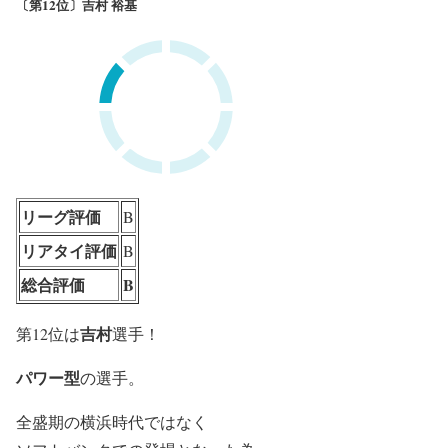
〔第12位〕吉村 裕基
リーグ評価
B
リアタイ評価
B
総合評価
B
吉村
第12位は
選手！
パワー型
の選手。
全盛期の横浜時代ではなく