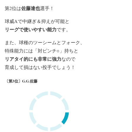
佐藤達也
第2位は
選手！
球威Aで中継ぎ＆抑えが可能と
リーグで使いやすい能力
です。
また、球種のツーシームとフォーク、
特殊能力には「対ピンチ○」持ちと
リアタイ的にも非常に強力
なので
育成して損はない投手でしょう！
〔第3位〕G.G.佐藤