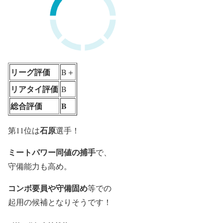
リーグ評価
B＋
リアタイ評価
B
総合評価
B
石原
第11位は
選手！
ミートパワー同値の捕手
で、
守備能力も高め。
コンボ要員や守備固め
等での
起用の候補となりそうです！