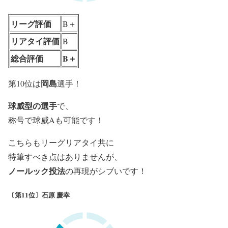
リーグ評価
B＋
リアタイ評価
B
総合評価
B＋
岡島
第10位は
選手！
球威型の選手
で、
称号で球威Aも可能です！
こちらもリーグリアタイ共に
特筆すべき点はありませんが、
ノールック投法
の再現がシブいです！
〔第11位〕石原 慶幸