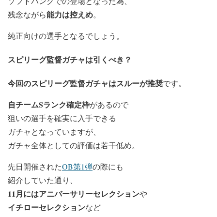
ソフトバンクでの登場となった為、
能力は控えめ
残念ながら
。
純正向けの選手となるでしょう。
スピリーグ監督ガチャは引くべき？
今回の
スピリーグ監督ガチャ
はスルーが推奨
です。
自チームSランク確定枠
があるので
狙いの選手を確実に入手できる
ガチャとなっていますが、
ガチャ全体としての評価は若干低め。
先日開催された
OB第1弾
の際にも
紹介していた通り、
11月にはアニバーサリーセレクション
や
イチローセレクション
など