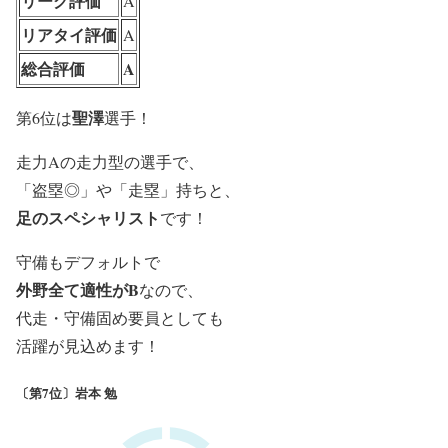
リーグ評価
A
リアタイ評価
A
総合評価
A
聖澤
第6位は
選手！
走力Aの走力型の選手で、
「盗塁◎」や「走塁」持ちと、
足のスペシャリスト
です！
守備もデフォルトで
外野全て適性がB
なので、
代走・守備固め要員としても
活躍が見込めます！
〔第7位〕岩本 勉