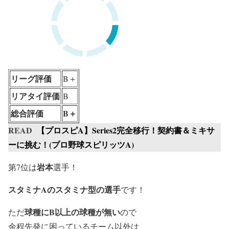
リーグ評価
B＋
リアタイ評価
B
総合評価
B＋
READ
【プロスピA】Series2完全移行！契約書＆ミキサ
ーに挑む！(プロ野球スピリッツA)
岩本
第7位は
選手！
スタミナAのスタミナ型の選手
です！
球種にB以上の球種が無い
ただ
ので
余程先発に困っているチーム以外は