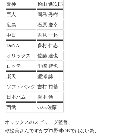
阪神
桧山 進次郎
巨人
岡島 秀樹
広島
石原 慶幸
中日
吉見 一起
DeNA
多村 仁志
オリックス
佐藤 達也
ロッテ
里崎 智也
楽天
聖澤 諒
ソフトバンク
吉村 裕基
日本ハム
岩本 勉
西武
G.G.佐藤
オリックスのスピリーグ監督、
乾絵美さんですがプロ野球OBではない為、