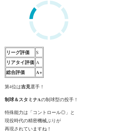
リーグ評価
S
リアタイ評価
A
総合評価
A+
吉見
第4位は
選手！
制球＆スタミナA
の制球型の投手！
特殊能力は「コントロール◎」と
現役時代の精密機械ぶりが
再現されていますね！