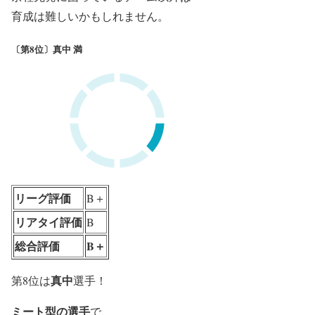
育成は難しいかもしれません。
〔第8位〕真中 満
リーグ評価
B＋
リアタイ評価
B
総合評価
B＋
真中
第8位は
選手！
ミート型の選手
で、