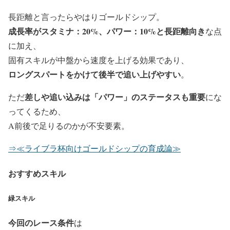
長距離と言ったらやはりゴールドシップ。
成長率がスタミナ：20%、パワー：10%と長距離向き
な点
に加え、
固有スキルが中盤から速度を上げる効果であり、
ロングスパートをかけて後半で追い上げやすい
。
差しや追い込みは「パワー」のステータスも重要
ただ
にな
ってくるため、
A前後で足りるのかが不安要素
。
⇒≪ライブラ杯向けゴールドシップの育成論≫
おすすめスキル
緑スキル
今回のレース条件
は