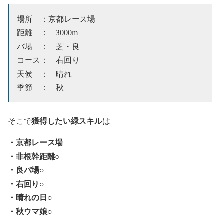
場所 ：京都レース場
距離 ： 3000m
バ場 ： 芝・良
コース： 右回り
天候 ： 晴れ
季節 ： 秋
獲得したい緑スキル
そこで
は
・京都レース場
・非根幹距離○
・良バ場○
・右回り○
・晴れの日○
・秋ウマ娘○