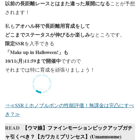
以前の長距離レースとはまた違った展開になる
ことが予想
されます！
アオハル杯で長距離用育成をして
私も
どこまでステータスが伸びるか楽しみ
なところです。
限定SSR
を入手できる
「Make up in Halloween!」も
10/11(月)11:59まで開催中
ですので
それまでは特に育成を頑張りましょう！
⇒≪SSRミホノブルボンの性能評価！無課金は完凸にすべ
き？≫
READ
【ウマ娘】ファインモーションピックアップガチ
ャ引くべき？【カワカミプリンセス】(Umamusume)