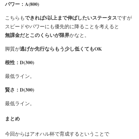
パワー：A(800)
できればS以上まで伸ばしたいステータス
こちらも
ですが
スピードやパワーにも優先的に降ることを考えると
無課金だとこのくらいが限界
かなと。
逃げか先行ならもう少し低くてもOK
脚質が
根性：D(300)
最低ライン。
賢さ：D(300)
最低ライン。
まとめ
今回からはアオハル杯で育成するということで