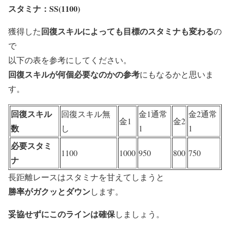
スタミナ：SS(1100)
回復スキルによっても目標のスタミナも変わる
獲得した
の
で
以下の表を参考にしてください。
回復スキルが何個必要なのかの参考
にもなるかと思いま
す。
回復スキル
回復スキル無
金1通常
金2通常
金1
金2
数
し
1
1
必要スタミ
1100
1000
950
800
750
ナ
長距離レースはスタミナを甘えてしまうと
勝率がガクッとダウン
します。
妥協せずにこのラインは確保
しましょう。