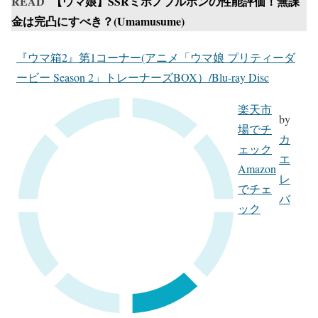
READ
【ウマ娘】SSRミホノブルボンの性能評価！無課
金は完凸にすべき？(Umamusume)
『ウマ箱2』第1コーナー(アニメ「ウマ娘 プリティーダ
ービー Season 2」トレーナーズBOX）/Blu-ray Disc
楽天市
by
場でチ
カ
ェック
エ
Amazon
レ
でチェ
バ
ック