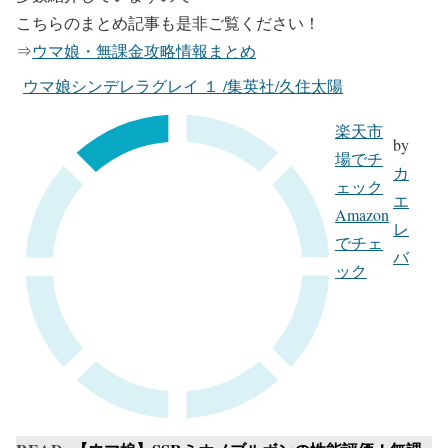
こちらのまとめ記事も是非ご覧ください！
⇒
ウマ娘・無課金攻略情報まとめ
ウマ娘シンデレラグレイ １ /集英社/久住太陽
楽天市
by
場でチ
カ
ェック
エ
Amazon
レ
でチェ
バ
ック