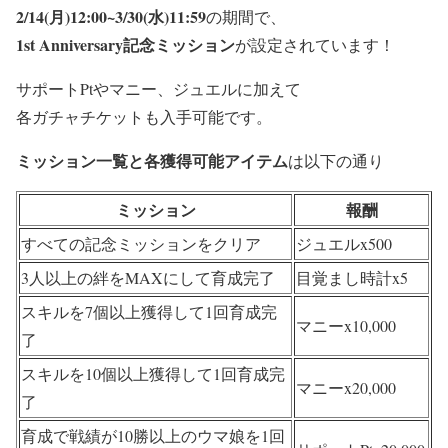
2/14(月)12:00~3/30(水)11:59
の期間で、
1st Anniversary記念ミッション
が設定されています！
サポートPtやマニー、ジュエルに加えて
各ガチャチケットも入手可能です。
ミッション一覧と各獲得可能アイテム
は以下の通り
ミッション
報酬
すべての記念ミッションをクリア
ジュエルx500
3人以上の絆をMAXにして育成完了
目覚まし時計x5
スキルを7個以上獲得して1回育成完
マニーx10,000
了
スキルを10個以上獲得して1回育成完
マニーx20,000
了
育成で戦績が10勝以上のウマ娘を1回