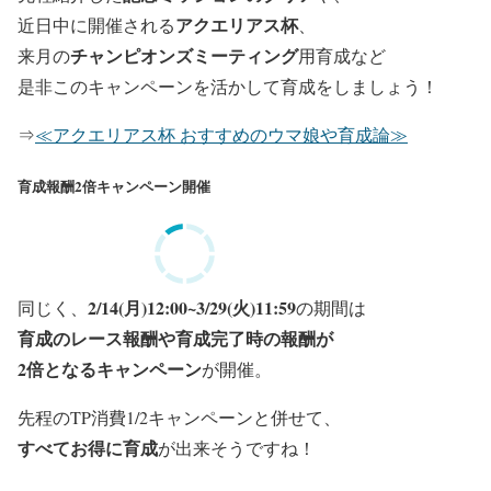
アクエリアス杯
近日中に開催される
、
チャンピオンズミーティング
来月の
用育成など
是非このキャンペーンを活かして育成をしましょう！
⇒
≪アクエリアス杯 おすすめのウマ娘や育成論≫
育成報酬2倍キャンペーン開催
2/14(月)12:00~3/29(火)11:59
同じく、
の期間は
育成のレース報酬や育成完了時の報酬が
2倍となるキャンペーン
が開催。
先程のTP消費1/2キャンペーンと併せて、
すべて
お
得に育成
が出来そうですね！