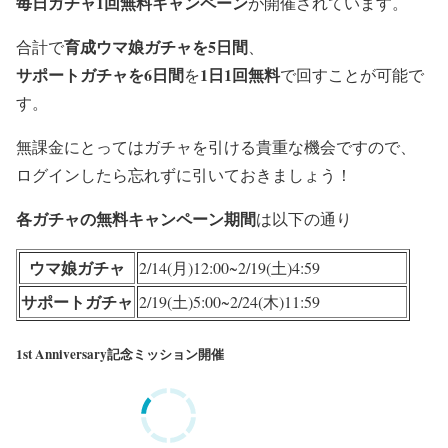
毎日ガチャ1回無料キャンペーン
が開催されています。
育成ウマ娘ガチャを5日間
合計で
、
サポートガチャを6日間
1日1回無料
を
で回すことが可能で
す。
無課金にとってはガチャを引ける
貴重な機会
ですので、
ログインしたら忘れずに引いておきましょう！
各ガチャの無料キャンペーン期間
は以下の通り
ウマ娘ガチャ
2/14(月)12:00~2/19(土)4:59
サポートガチャ
2/19(土)5:00~2/24(木)11:59
1st Anniversary記念ミッション開催