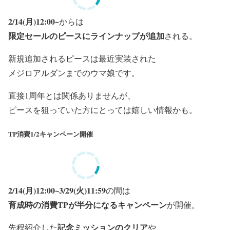
2/14(月)12:00~
からは
限定セールのピースにラインナップが追加
される。
新規追加されるピースは
最近実装された
メジロアルダンまでのウマ娘です。
直接1周年とは関係ありませんが、
ピースを狙っていた方にとっては嬉しい情報かも。
TP消費1/2キャンペーン開催
2/14(月)12:00~3/29(火)11:59
の間は
育成時の消費TPが半分になるキャンペーン
が開催。
記念ミッションのクリア
先程紹介した
や、