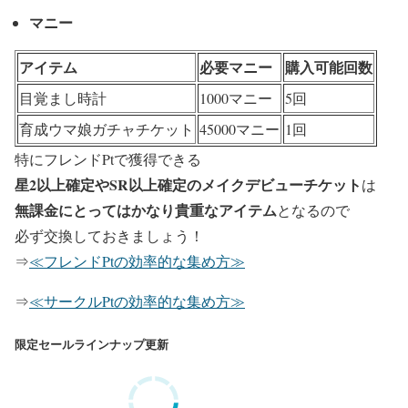
マニー
アイテム
必要マニー
購入可能回数
目覚まし時計
1000マニー
5回
育成ウマ娘ガチャチケット
45000マニー
1回
特にフレンドPtで獲得できる
星2以上確定やSR以上確定の
メイクデビューチケット
は
無課金にとってはかなり貴重なアイテム
となるので
必ず交換しておきましょう！
⇒
≪フレンドPtの効率的な集め方≫
⇒
≪サークルPtの効率的な集め方≫
限定セールラインナップ更新