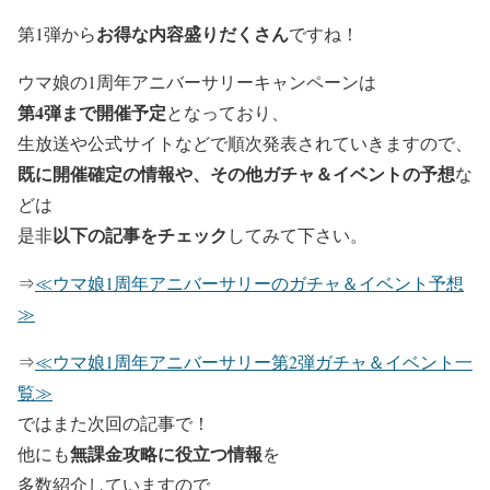
お得な内容盛りだくさん
第1弾から
ですね！
ウマ娘の1周年アニバーサリーキャンペーンは
第4弾まで開催予定
となっており、
生放送や公式サイトなどで順次発表されていきますので、
既に開催確定の情報や、その他ガチャ＆イベントの予想
な
どは
以下の記事をチェック
是非
してみて下さい。
⇒
≪ウマ娘1周年アニバーサリーのガチャ＆イベント予想
≫
⇒
≪ウマ娘1周年アニバーサリー第2弾ガチャ＆イベント一
覧≫
ではまた次回の記事で！
無課金攻略に役立つ情報
他にも
を
多数紹介していますので