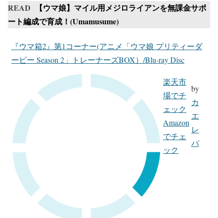
READ
【ウマ娘】マイル用メジロライアンを無課金サポ
ート編成で育成！(Umamusume)
『ウマ箱2』第1コーナー(アニメ「ウマ娘 プリティーダ
ービー Season 2」トレーナーズBOX）/Blu-ray Disc
楽天市
by
場でチ
カ
ェック
エ
Amazon
レ
でチェ
バ
ック