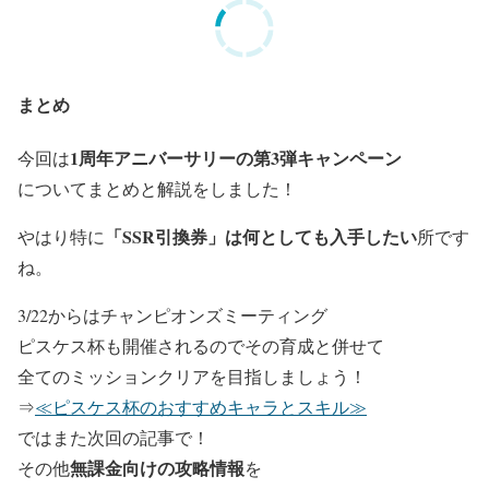
まとめ
1周年アニバーサリーの第3弾キャンペーン
今回は
についてまとめと解説をしました！
「SSR引換券」は何としても入手したい
やはり特に
所です
ね。
3/22からはチャンピオンズミーティング
ピスケス杯も開催されるのでその育成と併せて
全てのミッションクリアを目指しましょう！
⇒
≪ピスケス杯のおすすめキャラとスキル≫
ではまた次回の記事で！
無課金向けの攻略情報
その他
を