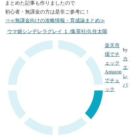
まとめた記事も作りましたので
初心者・無課金の方は是非ご参考に！
⇒≪無課金向けの攻略情報・育成論まとめ≫
ウマ娘シンデレラグレイ １ /集英社/久住太陽
楽天市
by
場でチ
カ
ェック
エ
Amazon
レ
でチェ
バ
ック