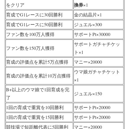
換券
をクリア
×1
育成でG1レースに30回勝利
金の結晶片
×1
育成でG1レースに50回勝利
ジュエル×300
ファン数を100万人獲得
サポートPt×30000
サポートガチャチケッ
ファン数を150万人獲得
ト×1
育成の評価点を累計5万点獲得
マニー×20000
ウマ娘ガチャチケット
育成の評価点を累計10万点獲得
×1
B+以上のウマ娘で1回育成を完
ジュエル×150
了
1回の育成で重賞を10回勝利
サポートPt×20000
1回の育成で重賞を15回勝利
サポートPt×20000
競技場で短距離代表に5回勝利
マニー×20000