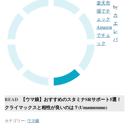
楽天市
by
場でチ
カ
ェック
エ
Amazon
レ
でチェ
バ
ック
READ
【ウマ娘】おすすめのスタミナSRサポート5選！
クライマックスと相性が良いのは？(Umamusume)
カテゴリー:
ウマ娘