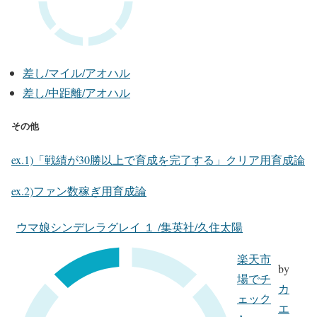
差し/マイル/アオハル
差し/中距離/アオハル
その他
ex.1)「戦績が30勝以上で育成を完了する」クリア用育成論
ex.2)ファン数稼ぎ用育成論
ウマ娘シンデレラグレイ １ /集英社/久住太陽
楽天市
by
場でチ
カ
ェック
エ